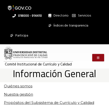
Pasar
al
contenido
principal
Directorio
Servicios
Linea
018000 - 914410
nacional
Institucional
Índices de transparencia
Mostrar
Participa
registros
Buscar:
Menú m
Servicios
Comité Institucional de Currículo y Calidad
Información General
Ningún dato
disponible en
esta tabla
Quiénes somos
Mostrando
Nuestra gestión
registros
del
Propósitos del Subsistema de Currículo y Calidad
0
al